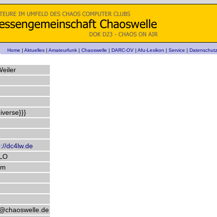
Home
|
Aktuelles
|
Amateurfunk
|
Chaoswelle
|
DARC-OV
|
Afu-Lexikon
|
Service
|
Datenschut
Weiler
iverse}}}
p://dc4lw.de
LO
rm
@chaoswelle.de