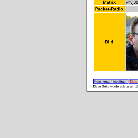
Matrix
@vj38
Packet-Radio
Bild
Kommentar hinzufügen
Disku
Diese Seite wurde zuletzt am 